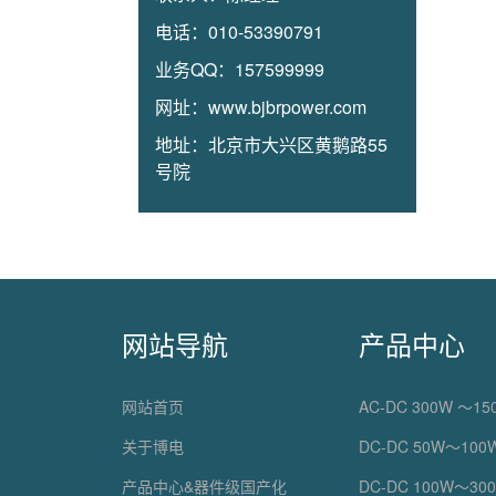
电话：
010-53390791
业务QQ：
157599999
网址：
www.bjbrpower.com
地址：
北京市大兴区黄鹅路55
号院
网站导航
产品中心
网站首页
AC-DC 300W ～150
关于博电
DC-DC 50W～100W
产品中心&器件级国产化
DC-DC 100W～300