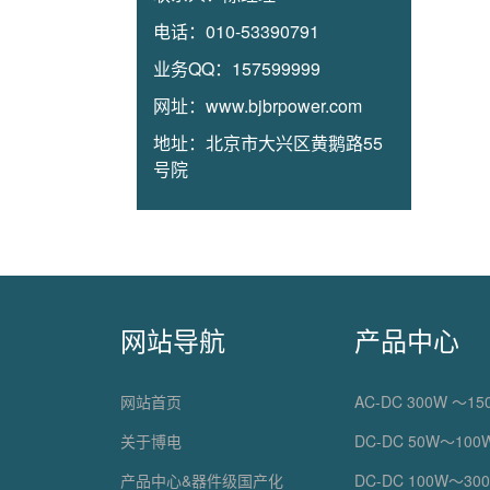
电话：
010-53390791
业务QQ：
157599999
网址：
www.bjbrpower.com
地址：
北京市大兴区黄鹅路55
号院
网站导航
产品中心
网站首页
AC-DC 300W ～150
关于博电
DC-DC 50W～100W
产品中心&器件级国产化
DC-DC 100W～300