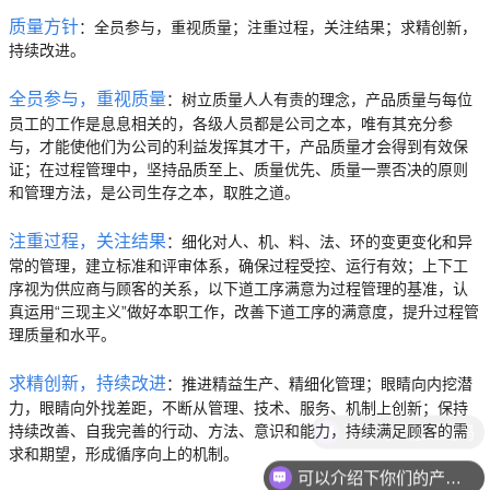
质量方针
：全员参与，重视质量；注重过程，关注结果；求精创新，
持续改进。
全员参与，重视质量
：树立质量人人有责的理念，产品质量与每位
员工的工作是息息相关的，各级人员都是公司之本，唯有其充分参
与，才能使他们为公司的利益发挥其才干，产品质量才会得到有效保
证；在过程管理中，坚持品质至上、质量优先、质量一票否决的原则
和管理方法，是公司生存之本，取胜之道。
注重过程，关注结果
：细化对人、机、料、法、环的变更变化和异
常的管理，建立标准和评审体系，确保过程受控、运行有效；上下工
序视为供应商与顾客的关系，以下道工序满意为过程管理的基准，认
真运用“三现主义”做好本职工作，改善下道工序的满意度，提升过程管
理质量和水平。
求精创新，持续改进
：推进精益生产、精细化管理；眼睛向内挖潜
力，眼睛向外找差距，不断从管理、技术、服务、机制上创新；保持
现在有优惠活动吗
持续改善、自我完善的行动、方法、意识和能力，持续满足顾客的需
求和期望，形成循序向上的机制。
可以介绍下你们的产品么